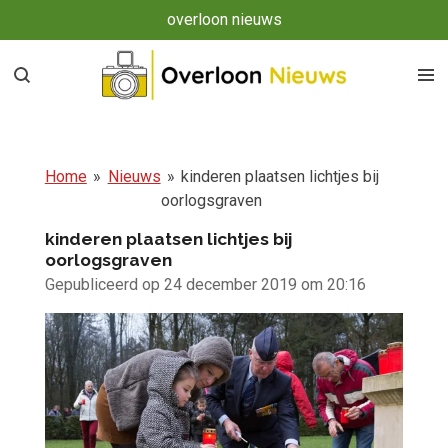
overloon nieuws
Ga
direct
naar
de
hoofdinhoud
Home
»
Nieuws
»
kinderen plaatsen lichtjes bij
oorlogsgraven
kinderen plaatsen lichtjes bij
oorlogsgraven
Gepubliceerd op 24 december 2019 om 20:16