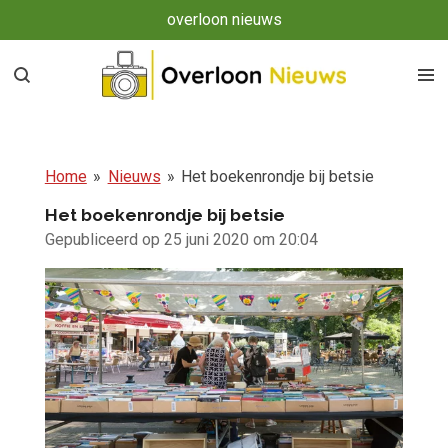
overloon nieuws
Ga
direct
naar
de
hoofdinhoud
Home
»
Nieuws
»
Het boekenrondje bij betsie
Het boekenrondje bij betsie
Gepubliceerd op 25 juni 2020 om 20:04