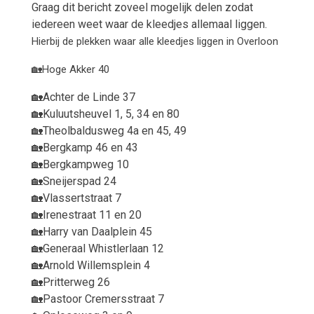
Graag dit bericht zoveel mogelijk delen zodat
iedereen weet waar de kleedjes allemaal liggen.
Hierbij de plekken waar alle kleedjes liggen in Overloon
🏡
Hoge Akker 40
🏡
Achter de Linde 37
🏡
Kuluutsheuvel 1, 5, 34 en 80
🏡
Theolbaldusweg 4a en 45, 49
🏡
Bergkamp 46 en 43
🏡
Bergkampweg 10
🏡
Sneijerspad 24
🏡
Vlassertstraat 7
🏡
Irenestraat 11 en 20
🏡
Harry van Daalplein 45
🏡
Generaal Whistlerlaan 12
🏡
Arnold Willemsplein 4
🏡
Pritterweg 26
🏡
Pastoor Cremersstraat 7