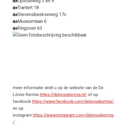
🏡
Oploseweg 3 en 9
🏡
Trantert 18
🏡
Stevensbeekseweg 17c
🏡
Museumlaan 6
🏡
Ringoven 63
meer informatie vindt u op de website van de De
Lónse Kermis
https://delonsekermis.nl/
of op
facebook
https://www.facebook.com/delonsekermis/
en op
instagram
https://www.instagram.com/delonsekermis
/