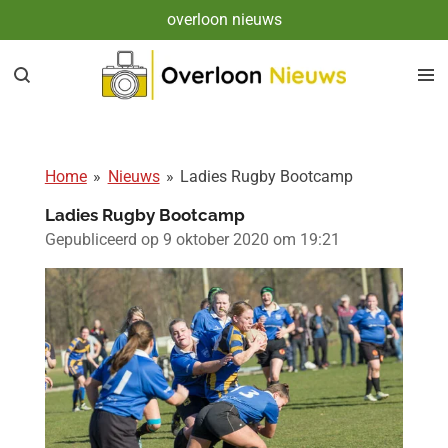
overloon nieuws
Ga
direct
naar
de
hoofdinhoud
Home
»
Nieuws
»
Ladies Rugby Bootcamp
Ladies Rugby Bootcamp
Gepubliceerd op 9 oktober 2020 om 19:21