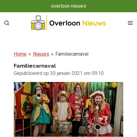
overloon nieuws
Ga
direct
naar
de
hoofdinhoud
Home
»
Nieuws
»
Familiecarnaval
Familiecarnaval
Gepubliceerd op 30 januari 2021 om 09:10