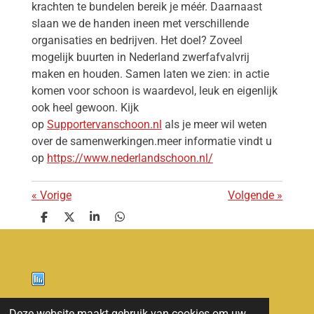
krachten te bundelen bereik je méér. Daarnaast
slaan we de handen ineen met verschillende
organisaties en bedrijven. Het doel? Zoveel
mogelijk buurten in Nederland zwerfafvalvrij
maken en houden. Samen laten we zien: in actie
komen voor schoon is waardevol, leuk en eigenlijk
ook heel gewoon. Kijk
op
Supportervanschoon.nl
als je meer wil weten
over de samenwerkingen.meer informatie vindt u
op
https://www.nederlandschoon.nl/
«
Vorige
Volgende
»
D
D
S
D
e
e
h
e
l
e
a
l
e
l
r
e
n
e
n
Nieuws
Deze website maakt gebruik van cookies om uw