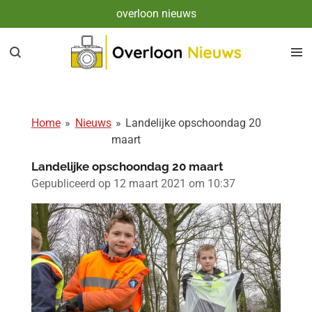
overloon nieuws
Ga
direct
naar
de
hoofdinhoud
Home
»
Nieuws
»
Landelijke opschoondag 20
maart
Landelijke opschoondag 20 maart
Gepubliceerd op 12 maart 2021 om 10:37