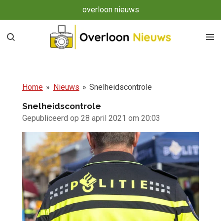
overloon nieuws
Ga
direct
naar
de
hoofdinhoud
Home
»
Nieuws
»
Snelheidscontrole
Snelheidscontrole
Gepubliceerd op 28 april 2021 om 20:03