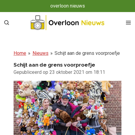
overloon nieuws
Ga
direct
naar
de
hoofdinhoud
Home
»
Nieuws
»
Schijt aan de grens voorproefje
Schijt aan de grens voorproefje
Gepubliceerd op 23 oktober 2021 om 18:11