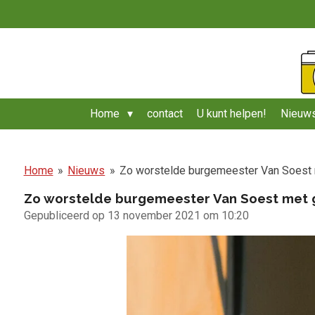
Ga
direct
naar
de
hoofdinhoud
Home
contact
U kunt helpen!
Nieuws
Home
»
Nieuws
»
Zo worstelde burgemeester Van Soest m
Zo worstelde burgemeester Van Soest met ge
Gepubliceerd op 13 november 2021 om 10:20