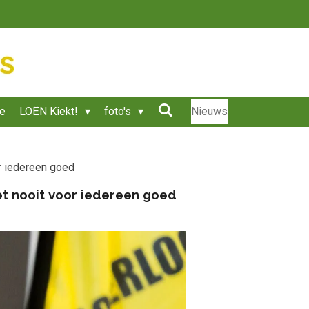
ie
LOËN Kiekt!
foto's
Nieuws
r iedereen goed
et nooit voor iedereen goed