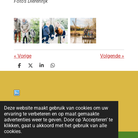
Foto's Dierenrijk
«
Vorige
Volgende
»
D
D
S
D
e
e
h
e
l
e
a
l
e
l
r
e
n
e
n
Nieuws
Deze website maakt gebruik van cookies om uw
ervaring te verbeteren en op maat gemaakte
© 2011 - 2026 overloon nieuws
advertenties weer te geven. Door op ‘Accepteren’ te
klikken, gaat u akkoord met het gebruik van alle
cookies.