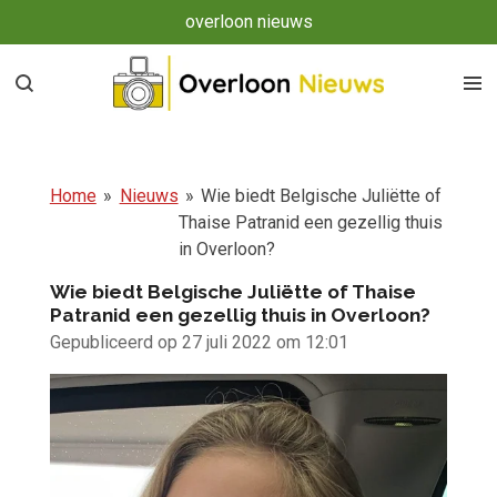
overloon nieuws
Ga
direct
naar
de
hoofdinhoud
Home
»
Nieuws
»
Wie biedt Belgische Juliëtte of
Thaise Patranid een gezellig thuis
in Overloon?
Wie biedt Belgische Juliëtte of Thaise
Patranid een gezellig thuis in Overloon?
Gepubliceerd op 27 juli 2022 om 12:01