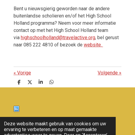
Bent u nieuwsgierig geworden naar de andere
buitenlandse scholieren en/of het High School
Holland programma? Neem voor meer informatie
contact op met het High School Holland team
via
highschoolholland@travelactive.org
,
bel gerust
naar 085 222 4810 of bezoek de
website
.
«
Vorige
Volgende
»
D
D
S
D
e
e
h
e
l
e
a
l
e
l
r
e
n
e
n
Nieuws
Deze website maakt gebruik van cookies om uw
ervaring te verbeteren en op maat gemaakte
© 2011 - 2026 overloon nieuws