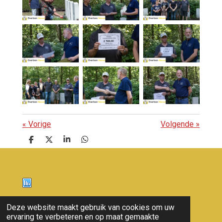
«
Vorige
Volgende
»
D
D
S
D
e
e
h
e
l
e
a
l
e
l
r
e
n
e
n
Nieuws
Deze website maakt gebruik van cookies om uw
ervaring te verbeteren en op maat gemaakte
© 2011 - 2026 overloon nieuws