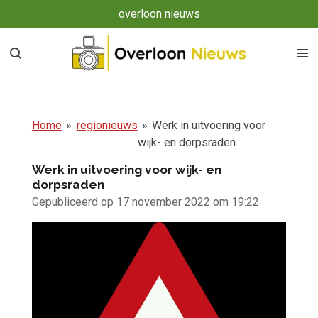
overloon nieuws
Ga
direct
naar
de
hoofdinhoud
Home
»
regionieuws
»
Werk in uitvoering voor
wijk- en dorpsraden
Werk in uitvoering voor wijk- en
dorpsraden
Gepubliceerd op 17 november 2022 om 19:22