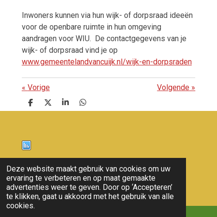
Inwoners kunnen via hun wijk- of dorpsraad ideeën
voor de openbare ruimte in hun omgeving
aandragen voor WIU.
De contactgegevens van je
wijk- of dorpsraad vind je op
www.gemeentelandvancuijk.nl/wijk-en-dorpsraden
«
Vorige
Volgende
»
D
D
S
D
e
e
h
e
l
e
a
l
e
l
r
e
n
e
n
Nieuws
Deze website maakt gebruik van cookies om uw
ervaring te verbeteren en op maat gemaakte
© 2011 - 2026 overloon nieuws
advertenties weer te geven. Door op ‘Accepteren’
te klikken, gaat u akkoord met het gebruik van alle
cookies.