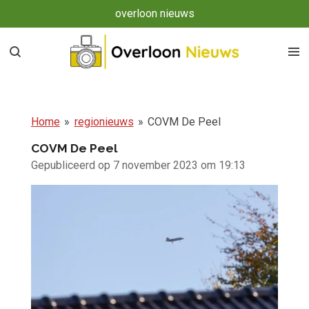
overloon nieuws
Ga
direct
naar
de
hoofdinhoud
Home
»
regionieuws
»
COVM De Peel
COVM De Peel
Gepubliceerd op 7 november 2023 om 19:13