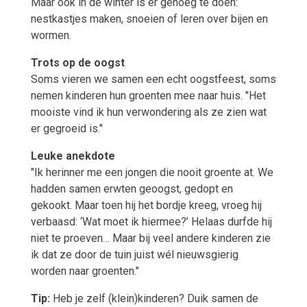
Maar ook in de winter is er genoeg te doen:
nestkastjes maken, snoeien of leren over bijen en
wormen.
Trots op de oogst
Soms vieren we samen een echt oogstfeest, soms
nemen kinderen hun groenten mee naar huis. "Het
mooiste vind ik hun verwondering als ze zien wat
er gegroeid is."
Leuke anekdote
"Ik herinner me een jongen die nooit groente at. We
hadden samen erwten geoogst, gedopt en
gekookt. Maar toen hij het bordje kreeg, vroeg hij
verbaasd: ‘Wat moet ik hiermee?’ Helaas durfde hij
niet te proeven… Maar bij veel andere kinderen zie
ik dat ze door de tuin juist wél nieuwsgierig
worden naar groenten."
Tip:
Heb je zelf (klein)kinderen? Duik samen de