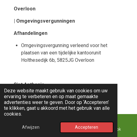
Overloon
| Omgevingsvergunningen
Afhandelingen
Omgevingsvergunning verleend voor het
plaatsen van een tijdelijke kantoorunit
Holthesedijk 6b, 5825JG Overloon
Sint Anthonis
Deze website maakt gebruik van cookies om uw
ervaring te verbeteren en op maat gemaakte
| Omgevingsvergunningen
advertenties weer te geven. Door op ‘Accepteren’
te klikken, gaat u akkoord met het gebruik van alle
Aanvragen
cookies.
Aanvraag omgevingsvergunning voor het
Afwijzen
Accepteren
vergroten van een woonhuis Bremheuvel 10,
E-mailadres
Kaart
Facebook
5845BA Sint Anthonis