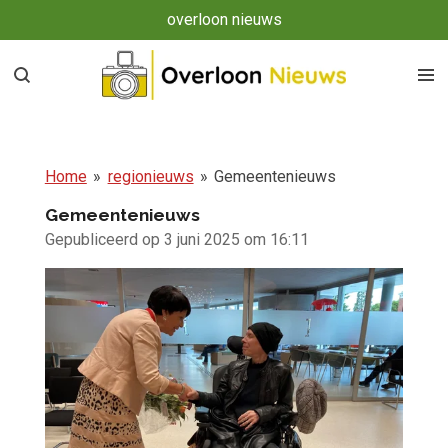
overloon nieuws
Ga
direct
naar
de
hoofdinhoud
Home
»
regionieuws
»
Gemeentenieuws
Gemeentenieuws
Gepubliceerd op 3 juni 2025 om 16:11