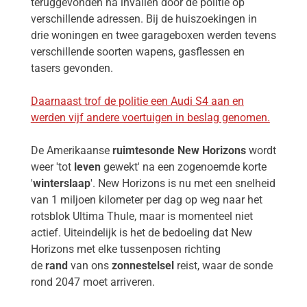
teruggevonden na invallen door de politie op
verschillende adressen. Bij de huiszoekingen in
drie woningen en twee garageboxen werden tevens
verschillende soorten wapens, gasflessen en
tasers gevonden.
Daarnaast trof de politie een Audi S4 aan en
werden vijf andere voertuigen in beslag genomen.
De Amerikaanse
ruimtesonde
New Horizons
wordt
weer 'tot
leven
gewekt' na een zogenoemde korte
'
winterslaap
'. New Horizons is nu met een snelheid
van 1 miljoen kilometer per dag op weg naar het
rotsblok Ultima Thule, maar is momenteel niet
actief. Uiteindelijk is het de bedoeling dat New
Horizons met elke tussenposen richting
de
rand
van ons
zonnestelsel
reist, waar de sonde
rond 2047 moet arriveren.