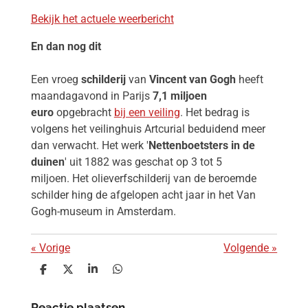
Bekijk het actuele weerbericht
En dan nog dit
Een vroeg
schilderij
van
Vincent van Gogh
heeft
maandagavond in Parijs
7,1 miljoen
euro
opgebracht
bij een veiling
. Het bedrag is
volgens het veilinghuis Artcurial beduidend meer
dan verwacht. Het werk '
Nettenboetsters in de
duinen
' uit 1882 was geschat op 3 tot 5
miljoen.
Het olieverfschilderij van de beroemde
schilder hing de afgelopen acht jaar in het Van
Gogh-museum in Amsterdam.
«
Vorige
Volgende
»
D
D
S
D
e
e
h
e
l
e
a
l
Reactie plaatsen
e
l
r
e