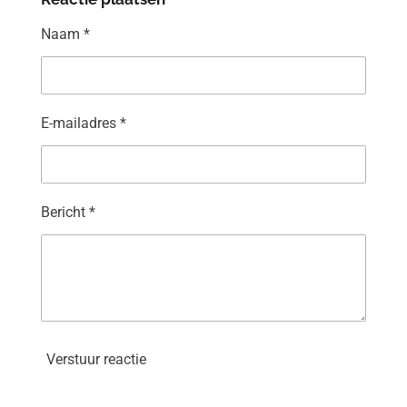
n
e
n
Naam *
E-mailadres *
Bericht *
Verstuur reactie