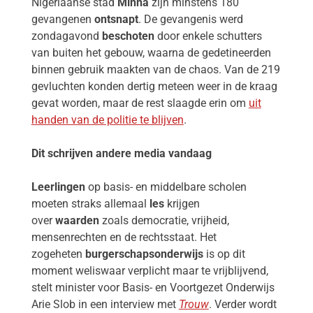
Nigeriaanse stad
Minna
zijn minstens 180
gevangenen
ontsnapt
. De gevangenis werd
zondagavond
beschoten
door enkele schutters
van buiten het gebouw, waarna de gedetineerden
binnen gebruik maakten van de chaos. Van de 219
gevluchten konden dertig meteen weer in de kraag
gevat worden, maar de rest slaagde erin om
uit
handen van de politie te blijven
.
Dit schrijven andere media vandaag
Leerlingen
op basis- en middelbare scholen
moeten straks allemaal
les
krijgen
over
waarden
zoals democratie, vrijheid,
mensenrechten en de rechtsstaat. Het
zogeheten
burgerschapsonderwijs
is op dit
moment weliswaar verplicht maar te vrijblijvend,
stelt minister voor Basis- en Voortgezet Onderwijs
Arie Slob in een interview met
Trouw
. Verder wordt