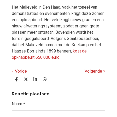
Het Malieveld in Den Haag, vaak het toneel van
demonstraties en evenementen, krijgt deze zomer
een opknapbeurt. Het veld krijgt nieuw gras en een
nieuw afwateringssysteem, zodat er geen grote
plassen meer ontstaan. Bovendien wordt het
terrein geëgaliseerd. Volgens Staatsbosbeheer,
dat het Malieveld samen met de Koekamp en het
Haagse Bos sinds 1899 beheert,
kost de
opknapbeurt 650.000 euro.
«
Vorige
Volgende
»
D
D
S
D
e
e
h
e
l
e
a
l
Reactie plaatsen
e
l
r
e
n
e
n
Naam *