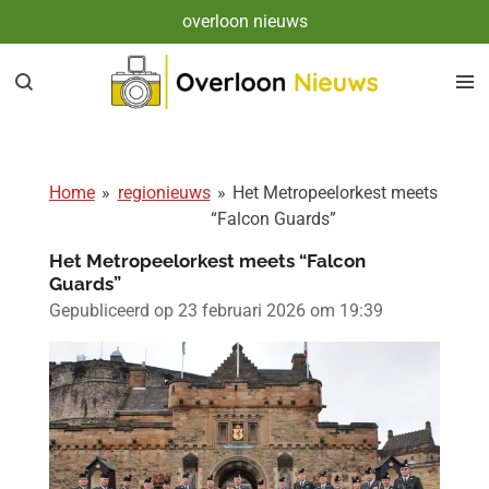
overloon nieuws
Ga
direct
naar
de
hoofdinhoud
Home
»
regionieuws
»
Het Metropeelorkest meets
“Falcon Guards”
Het Metropeelorkest meets “Falcon
Guards”
Gepubliceerd op 23 februari 2026 om 19:39