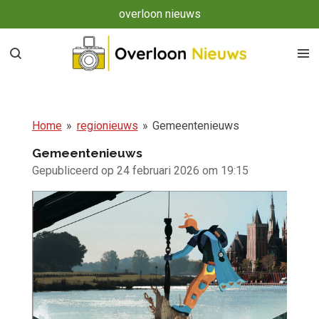
overloon nieuws
Ga
direct
naar
de
hoofdinhoud
Home
»
regionieuws
»
Gemeentenieuws
Gemeentenieuws
Gepubliceerd op 24 februari 2026 om 19:15