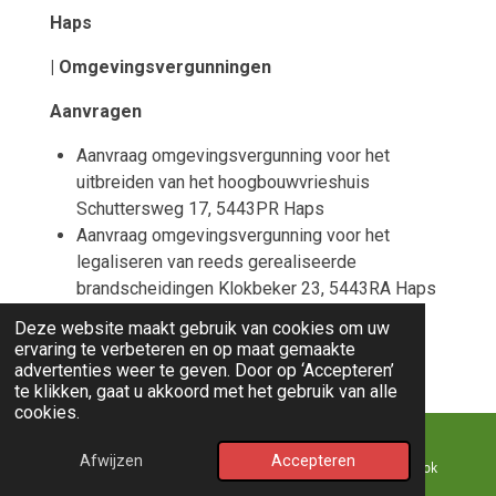
Haps
| Omgevingsvergunningen
Aanvragen
Aanvraag omgevingsvergunning voor het
uitbreiden van het hoogbouwvrieshuis
Schuttersweg 17, 5443PR Haps
Aanvraag omgevingsvergunning voor het
legaliseren van reeds gerealiseerde
brandscheidingen Klokbeker 23, 5443RA Haps
Deze website maakt gebruik van cookies om uw
Afhandelingen
ervaring te verbeteren en op maat gemaakte
advertenties weer te geven. Door op ‘Accepteren’
Omgevingsvergunning verleend voor het
te klikken, gaat u akkoord met het gebruik van alle
plaatsen van een tijdelijke woonunit St
cookies.
Hubertseweg 13, 5443ND Haps
Afwijzen
Accepteren
E-mailadres
Kaart
Facebook