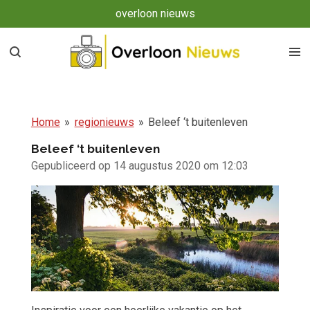
overloon nieuws
Ga
direct
naar
de
hoofdinhoud
Home
»
regionieuws
»
Beleef ‘t buitenleven
Beleef ‘t buitenleven
Gepubliceerd op 14 augustus 2020 om 12:03