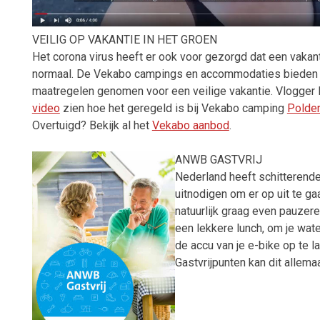
VEILIG OP VAKANTIE IN HET GROEN
Het corona virus heeft er ook voor gezorgd dat een vakanti
normaal. De Vekabo campings en accommodaties bieden 
maatregelen genomen voor een veilige vakantie. Vlogger 
video
zien hoe het geregeld is bij Vekabo camping
Polder
Overtuigd? Bekijk al het
Vekabo aanbod
.
ANWB GASTVRIJ
Nederland heeft schitterend
uitnodigen om er op uit te ga
natuurlijk graag even pauzere
een lekkere lunch, om je water
de accu van je e-bike op te 
Gastvrijpunten kan dit allema