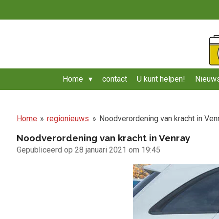
Ga
direct
naar
de
hoofdinhoud
Home
contact
U kunt helpen!
Nieuws
Home
»
regionieuws
»
Noodverordening van kracht in Ven
Noodverordening van kracht in Venray
Gepubliceerd op 28 januari 2021 om 19:45