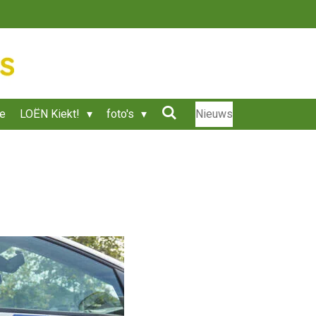
ie
LOËN Kiekt!
foto's
Nieuws