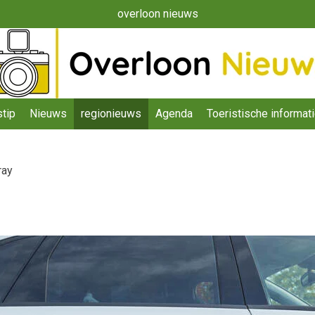
overloon nieuws
tip
Nieuws
regionieuws
Agenda
Toeristische informat
ray