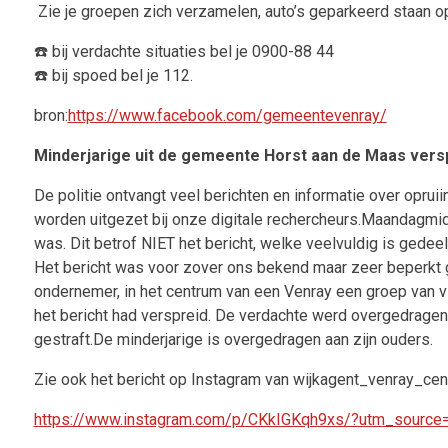
Zie je groepen zich verzamelen, auto’s geparkeerd staan op
☎️
bij
verdachte
situaties bel je 0900-88 44
☎️
bij spoed
bel je 112.
bron:
https://www.facebook.com/gemeentevenray/
Minderjarige uit de gemeente Horst aan de Maas verspr
De politie ontvangt veel berichten en informatie over oprui
worden uitgezet bij onze digitale rechercheurs.Maandagmid
was.
Dit betrof NIET het bericht, welke veelvuldig is gedeel
Het bericht was voor zover ons bekend maar zeer beperkt
ondernemer, in het centrum van een Venray een groep van vi
het bericht had verspreid.
De verdachte werd overgedragen a
gestraft.De minderjarige is overgedragen aan zijn ouders.
Zie ook het bericht op Instagram van wijkagent_venray_cen
https://www.instagram.com/p/CKkIGKqh9xs/?utm_source