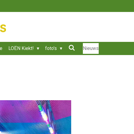
ie
LOËN Kiekt!
foto's
Nieuws