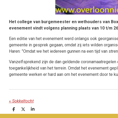
Het college van burgemeester en wethouders van Box
evenement vindt volgens planning plaats van 10 t/m 26
Een editie van het evenement werd onlangs ook georganisee
gemeente in gesprek gegaan, omdat zij iets wilden organi
Haren: ”Omdat we het iedereen gunnen na een tijd van stre
Vanzelfsprekend zijn de dan geldende coronamaatregelen o
toegankelijkheid van het terrein. Omdat het evenement gepla
gemeente werken er hard aan om het evenement door te kun
«
Sokkeltocht
D
D
S
e
e
h