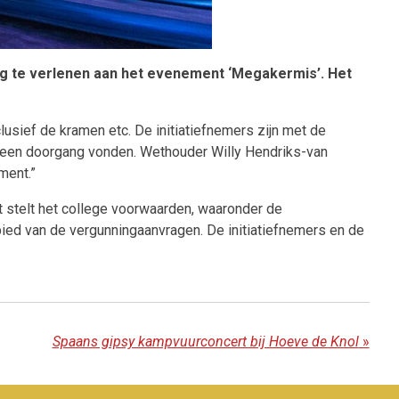
 te verlenen aan het evenement ‘Megakermis’. Het
sief de kramen etc. De initiatiefnemers zijn met de
 geen doorgang vonden. Wethouder Willy Hendriks-van
ment.”
stelt het college voorwaarden, waaronder de
ebied van de vergunningaanvragen. De initiatiefnemers en de
Spaans gipsy kampvuurconcert bij Hoeve de Knol
»