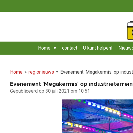
Ga
direct
naar
de
hoofdinhoud
Home
contact
U kunt helpen!
Nieuws
Home
»
regionieuws
»
Evenement ‘Megakermis’ op industr
Evenement ‘Megakermis’ op industrieterrein
Gepubliceerd op 30 juli 2021 om 10:51