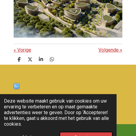
«
Vorige
Volgende
»
D
D
S
D
e
e
h
e
l
e
a
l
e
l
r
e
n
e
n
Nieuws
Deze website maakt gebruik van cookies om uw
ervaring te verbeteren en op maat gemaakte
© 2011 - 2026 overloon nieuws
advertenties weer te geven. Door op ‘Accepteren’
te klikken, gaat u akkoord met het gebruik van alle
cookies.