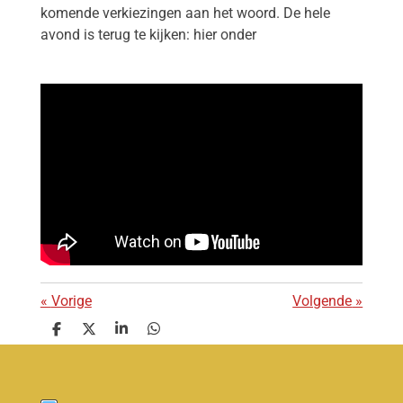
komende verkiezingen aan het woord. De hele
avond is terug te kijken: hier onder
«
Vorige
Volgende
»
D
D
S
D
e
e
h
e
l
e
a
l
e
l
r
e
n
e
n