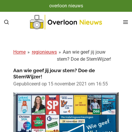
overloon nieuws
Ga
direct
naar
de
hoofdinhoud
Home
»
regionieuws
»
Aan wie geef jij jouw
stem? Doe de StemWijzer!
Aan wie geef jij jouw stem? Doe de
StemWijzer!
Gepubliceerd op 15 november 2021 om 16:55