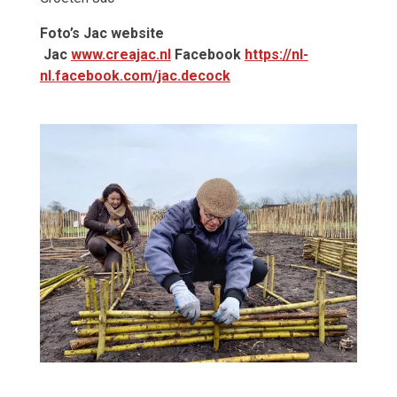
Foto’s Jac website
Jac
www.creajac.nl
Facebook
https://nl-
nl.facebook.com/jac.decock