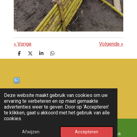
«
Vorige
Volgende
»
D
D
S
D
e
e
h
e
l
e
a
l
e
l
r
e
n
e
n
Nieuws
Deze website maakt gebruik van cookies om uw
ervaring te verbeteren en op maat gemaakte
© 2011 - 2026 overloon nieuws
advertenties weer te geven. Door op ‘Accepteren’
te klikken, gaat u akkoord met het gebruik van alle
cookies.
Afwijzen
Accepteren
E-mailadres
Kaart
Facebook