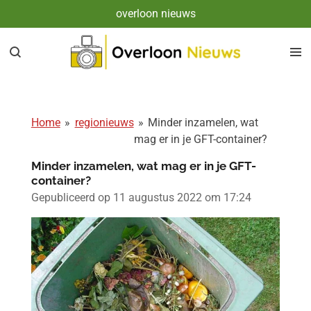
overloon nieuws
Ga
direct
naar
de
hoofdinhoud
Home
»
regionieuws
»
Minder inzamelen, wat
mag er in je GFT-container?
Minder inzamelen, wat mag er in je GFT-
container?
Gepubliceerd op 11 augustus 2022 om 17:24