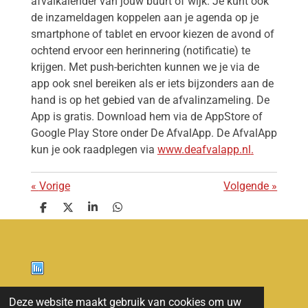
afvalkalender van jouw buurt of wijk. Je kunt ook
de inzameldagen koppelen aan je agenda op je
smartphone of tablet en ervoor kiezen de avond of
ochtend ervoor een herinnering (notificatie) te
krijgen. Met push-berichten kunnen we je via de
app ook snel bereiken als er iets bijzonders aan de
hand is op het gebied van de afvalinzameling. De
App is gratis. Download hem via de AppStore of
Google Play Store onder De AfvalApp. De AfvalApp
kun je ook raadplegen via
www.deafvalapp.nl
.
«
Vorige
Volgende
»
D
D
S
D
e
e
h
e
l
e
a
l
e
l
r
e
n
e
n
Nieuws
Deze website maakt gebruik van cookies om uw