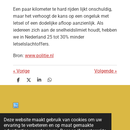
Een paar kilometer te hard rijden lijkt onschuldig,
maar het verhoogt de kans op een ongeluk met
letsel of een dodelijke afloop aanzienlijk. Als
iedereen zich aan de snelheidslimiet houdt, hebben
we in Nederland 25 tot 30% minder
letselslachtoffers.
Bron:
www.politie.nl
«
Vorige
Volgende
»
D
D
S
D
e
e
h
e
l
e
a
l
e
l
r
e
n
e
n
Nieuws
Deze website maakt gebruik van cookies om uw
ervaring te verbeteren en op maat gemaakte
© 2011 - 2026 overloon nieuws