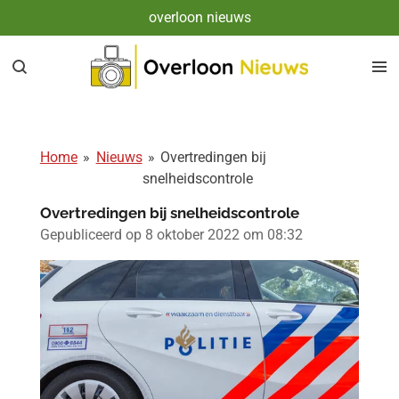
overloon nieuws
Ga
direct
naar
de
hoofdinhoud
Home
»
Nieuws
»
Overtredingen bij
snelheidscontrole
Overtredingen bij snelheidscontrole
Gepubliceerd op 8 oktober 2022 om 08:32