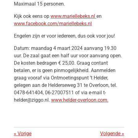
Maximaal 15 personen.
Kijk ook eens op
www.mariellebeks.nl
en
www.facebook.com/mariellebeks.nl
Engelen zijn er voor iedereen, dus ook voor jou!
Datum: maandag 4 maart 2024 aanvang 19.30
uur
. De zaal gaat een half uur voor aanvang open.
De kosten bedragen €
25,00. Graag contant
betalen, er is geen pinmogelijkheid. Aanmelden
graag vooraf via
Ontmoetingspunt ’t Helder,
gelegen aan de
Helderseweg 31 te Overloon, tel.
0478-641404, 06-27007511 of via e-mail t-
helder@ziggo.nl.
www.helder-overloon.com.
«
Vorige
Volgende
»