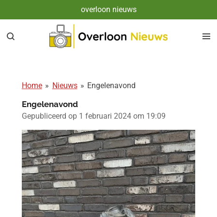
overloon nieuws
Ga
direct
naar
de
hoofdinhoud
Home
»
Nieuws
»
Engelenavond
Engelenavond
Gepubliceerd op 1 februari 2024 om 19:09