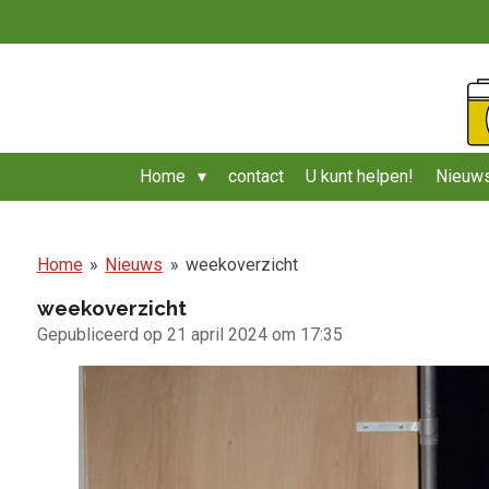
Ga
direct
naar
de
hoofdinhoud
Home
contact
U kunt helpen!
Nieuws
Home
»
Nieuws
»
weekoverzicht
weekoverzicht
Gepubliceerd op 21 april 2024 om 17:35