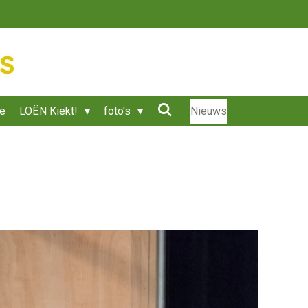
ie
LOËN Kiekt!
foto's
Nieuws