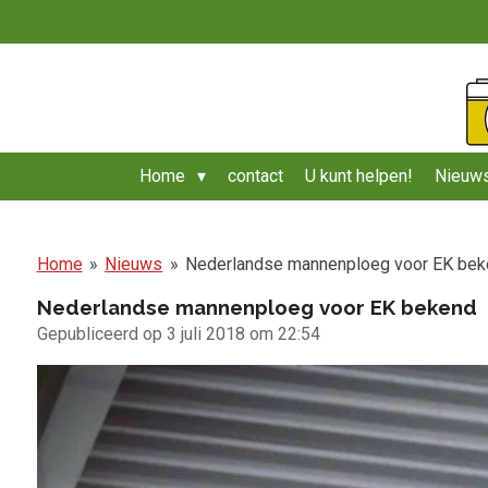
Ga
direct
naar
de
hoofdinhoud
Home
contact
U kunt helpen!
Nieuws
Home
»
Nieuws
»
Nederlandse mannenploeg voor EK be
Nederlandse mannenploeg voor EK bekend
Gepubliceerd op 3 juli 2018 om 22:54