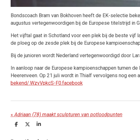
Bondscoach Bram van Bokhoven heeft de EK-selectie bekend
augustus vertegenwoordigen bij de Europese titelstrijd in 
Het vijftal gaat in Schotland voor een plek bij de beste vi
de ploeg op de zesde plek bij de Europese kampioenschapp
Bij de junioren wordt Nederland vertegenwoordigd door La
In aanloop naar de Europese kampioenschappen turnen de Ne
Heerenveen. Op 21 juli wordt in Thialf vervolgens nog een a
bekend/.WzvVpkcS-F0.facebook
«
Adriaan (78) maakt sculpturen van potloodpunten
D
D
S
e
e
h
l
e
a