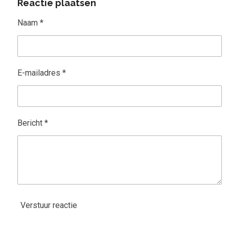
Reactie plaatsen
e
l
r
n
e
Naam *
E-mailadres *
Bericht *
Verstuur reactie