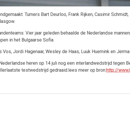
gemaakt. Turners Bart Deurloo, Frank Rijken, Casimir Schmidt,
Glasgow.
jf landenteams. Vier jaar geleden behaalde de Nederlandse mannen
en in het Bulgaarse Sofia.
rs Vos, Jordi Hagenaar, Wesley de Haas, Luuk Huernink en Jerma
derlandse heren op 14 juli nog een interlandwedstrijd tegen Bel
llerlaatste testwedstrijd gedraaid.lees meer op bron:
http://www