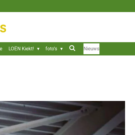
ie
LOËN Kiekt!
foto's
Nieuws