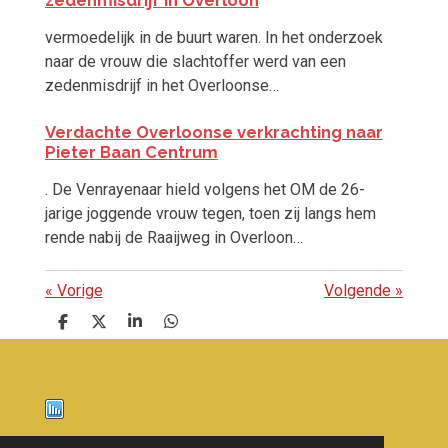
vermoedelijk in de buurt waren. In het onderzoek
naar de
vrouw
die slachtoffer werd van een
zedenmisdrijf in het Overloonse…
Verdachte Overloonse verkrachting naar
Pieter Baan Centrum
. De Venrayenaar hield volgens het OM de 26-
jarige
joggende
vrouw
tegen, toen zij langs hem
rende nabij de Raaijweg in Overloon…
«
Vorige
Volgende
»
D
D
S
D
e
e
h
e
l
e
a
l
e
l
r
e
n
e
n