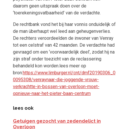
daarom geen uitspraak doen over de
‘toerekeningsvatbaarheid’ van de verdachte.
De rechtbank vond het bij haar vonnis onduidelijk of
de man überhaupt wel leed aan geheugenverlies.
De rechters veroordeelden de inwoner van Venray
tot een celstraf van 42 maanden. De verdachte had
gevraagd om een ‘voorwaardelijk deel’, zodat hij na
zijn straf onder toezicht van de reclassering
behandeld kon worden.lees meer op
bron:
https://www.limburger.nl/cnt/dmf20190306_0
0095308/venraynaar-die-joggende-vrouw-
verkrachtte-in-bossen-van-overloon-moet-
opnieuw-naar-het-pieter-baan-centrum
lees ook
Getuigen gezocht van zedendelict in
Overloon