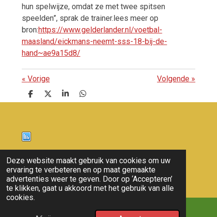
hun spelwijze, omdat ze met twee spitsen
speelden”, sprak de trainer.lees meer op
bron:
https://www.gelderlander.nl/voetbal-
maasland/eickmans-neemt-sss-18-bij-de-
hand~ae9a15d8/
«
Vorige
Volgende
»
D
D
S
D
e
e
h
e
l
e
a
l
e
l
r
e
n
e
n
Nieuws
Deze website maakt gebruik van cookies om uw
ervaring te verbeteren en op maat gemaakte
© 2011 - 2026 overloon nieuws
advertenties weer te geven. Door op ‘Accepteren’
te klikken, gaat u akkoord met het gebruik van alle
cookies.