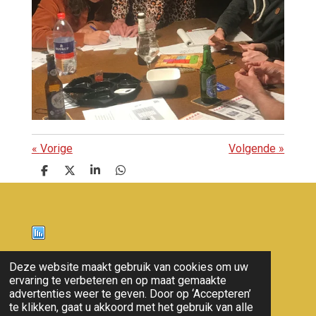
«
Vorige
Volgende
»
D
D
S
D
e
e
h
e
l
e
a
l
e
l
r
e
n
e
n
Nieuws
Deze website maakt gebruik van cookies om uw
ervaring te verbeteren en op maat gemaakte
© 2011 - 2026 overloon nieuws
advertenties weer te geven. Door op ‘Accepteren’
te klikken, gaat u akkoord met het gebruik van alle