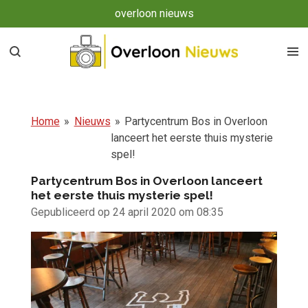
overloon nieuws
Ga
direct
naar
de
hoofdinhoud
Home
»
Nieuws
»
Partycentrum Bos in Overloon
lanceert het eerste thuis mysterie
spel!
Partycentrum Bos in Overloon lanceert
het eerste thuis mysterie spel!
Gepubliceerd op 24 april 2020 om 08:35