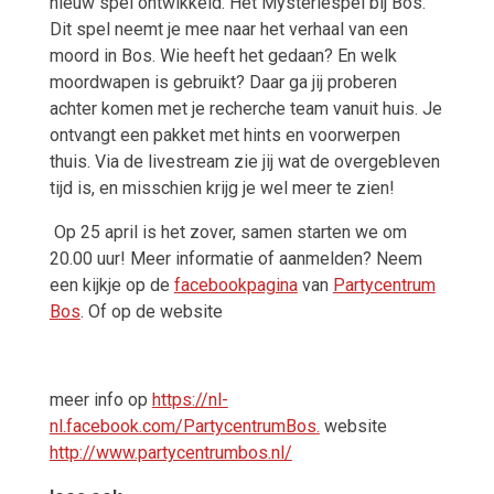
nieuw spel ontwikkeld. Het Mysteriespel bij Bos.
Dit spel neemt je mee naar het verhaal van een
moord in Bos. Wie heeft het gedaan? En welk
moordwapen is gebruikt? Daar ga jij proberen
achter komen met je recherche team vanuit huis. Je
ontvangt een pakket met hints en voorwerpen
thuis. Via de livestream zie jij wat de overgebleven
tijd is, en misschien krijg je wel meer te zien!
Op 25 april is het zover, samen starten we om
20.00 uur! Meer informatie of aanmelden? Neem
een kijkje op de
facebookpagina
van
Partycentrum
Bos
. Of op de website
meer info op
https://nl-
nl.facebook.com/PartycentrumBos
.
website
http://www.partycentrumbos.nl/