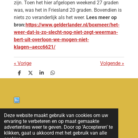
zijn. Toen het hier afgelopen weekend 27 graden
was, was het in Friesland 20 graden. Bovendien is
niets zo veranderlijk als het weer.
Lees meer op
bron:
https://www.gelderlander.nl/boxmeer/het-
weer-dat-is-zo-slecht-nog-niet-zegt-weerman-
bert-uit-overloon-we-mogen-niet-
klagen~aecc6621/
«
Vorige
Volgende
»
D
D
S
D
e
e
h
e
l
e
a
l
e
l
r
e
n
e
n
Nieuws
Deze website maakt gebruik van cookies om uw
ervaring te verbeteren en op maat gemaakte
© 2011 - 2026 overloon nieuws
advertenties weer te geven. Door op ‘Accepteren’ te
klikken, gaat u akkoord met het gebruik van alle