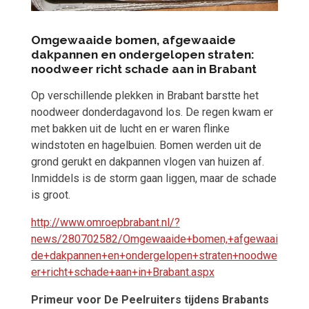
Omgewaaide bomen, afgewaaide
dakpannen en ondergelopen straten:
noodweer richt schade aan in Brabant
Op verschillende plekken in Brabant barstte het
noodweer donderdagavond los. De regen kwam er
met bakken uit de lucht en er waren flinke
windstoten en hagelbuien. Bomen werden uit de
grond gerukt en dakpannen vlogen van huizen af.
Inmiddels is de storm gaan liggen, maar de schade
is groot.
http://www.omroepbrabant.nl/?
news/280702582/Omgewaaide+bomen,+afgewaai
de+dakpannen+en+ondergelopen+straten+noodwe
er+richt+schade+aan+in+Brabant.aspx
Primeur voor De Peelruiters tijdens Brabants