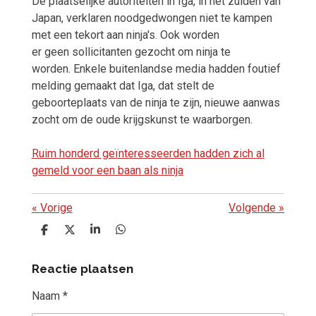
De plaatselijke autoriteiten in Iga, in het zuiden van
Japan, verklaren noodgedwongen niet te kampen
met een tekort aan ninja's. Ook worden
er geen
sollicitanten gezocht om ninja te
worden.
Enkele buitenlandse media hadden foutief
melding gemaakt dat Iga, dat stelt de
geboorteplaats van de ninja te zijn, nieuwe aanwas
zocht om de oude krijgskunst te waarborgen.
Ruim honderd geïnteresseerden hadden zich al
gemeld voor een baan als ninja
«
Vorige
Volgende
»
D
D
S
D
e
e
h
e
l
e
a
l
Reactie plaatsen
e
l
r
e
n
e
n
Naam *