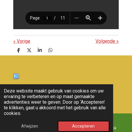
«
Vorige
Volgende
»
D
D
S
D
e
e
h
e
l
e
a
l
e
l
r
e
n
e
n
Nieuws
Deze website maakt gebruik van cookies om uw
ervaring te verbeteren en op maat gemaakte
© 2011 - 2026 overloon nieuws
advertenties weer te geven. Door op ‘Accepteren’
te klikken, gaat u akkoord met het gebruik van alle
cookies.
Afwijzen
Accepteren
E-mailadres
Kaart
Facebook