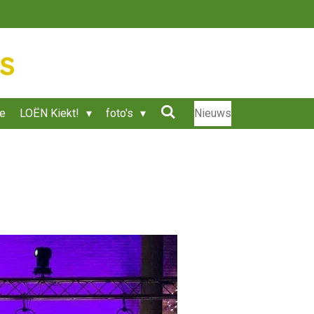
ie
LOËN Kiekt!
foto's
Nieuws