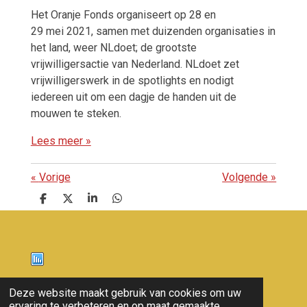
Het Oranje Fonds organiseert op 28 en
29 mei 2021, samen met duizenden organisaties in
het land, weer NLdoet; de grootste
vrijwilligersactie van Nederland. NLdoet zet
vrijwilligerswerk in de spotlights en nodigt
iedereen uit om een dagje de handen uit de
mouwen te steken.
Lees meer »
«
Vorige
Volgende
»
D
D
S
D
e
e
h
e
l
e
a
l
e
l
r
e
n
e
n
Nieuws
Deze website maakt gebruik van cookies om uw
ervaring te verbeteren en op maat gemaakte
© 2011 - 2026 overloon nieuws