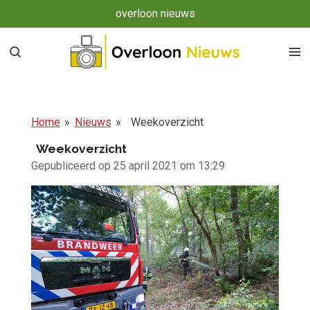
overloon nieuws
Ga
direct
naar
de
hoofdinhoud
Home
»
Nieuws
»
Weekoverzicht
Weekoverzicht
Gepubliceerd op 25 april 2021 om 13:29