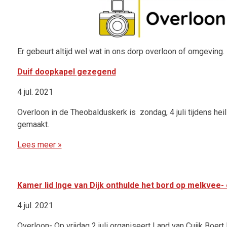
Er gebeurt altijd wel wat in ons dorp overloon of omgeving.
Duif doopkapel gezegend
4 jul. 2021
Overloon in de Theobalduskerk is zondag, 4 juli tijdens h
gemaakt.
Lees meer »
Kamer lid Inge van Dijk onthulde het bord op melkvee
4 jul. 2021
Overloon- Op vrijdag 2 juli organiseert Land van Cuijk Boe