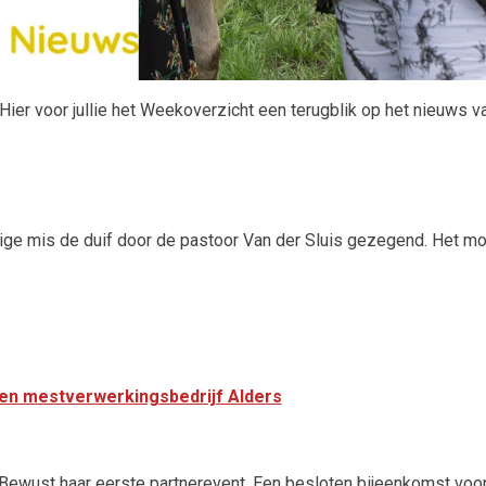
 Hier voor jullie het Weekoverzicht een terugblik op het nieuws
eilige mis de duif door de pastoor Van der Sluis gezegend. Het
- en mestverwerkingsbedrijf Alders
rt Bewust haar eerste partnerevent. Een besloten bijeenkomst voo