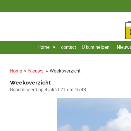
Ga
direct
naar
de
hoofdinhoud
Home
contact
U kunt helpen!
Nieuws
Home
»
Nieuws
»
Weekoverzicht
Weekoverzicht
Gepubliceerd op 4 juli 2021 om 16:48