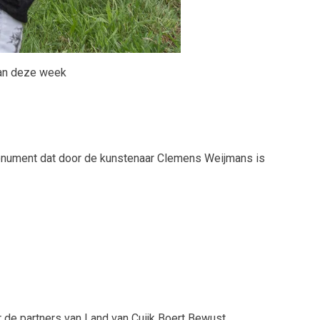
 van deze week
 monument dat door de kunstenaar Clemens Weijmans is
r de partners van Land van Cuijk Boert Bewust.