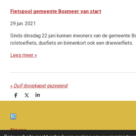
Fietspool gemeente Boxmeer van start
29 jun. 2021
Sinds dinsdag 22 juni kunnen inwoners van de gemeente Bo
rolstoelfiets, duofiets en binnenkort ook een driewielfiets.
Lees meer »
«
Duif doopkapel gezegend
D
D
S
e
e
h
l
e
a
e
l
r
n
e
Nieuws