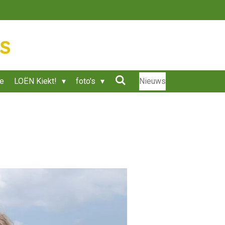
ie
LOËN Kiekt!
foto's
Nieuws