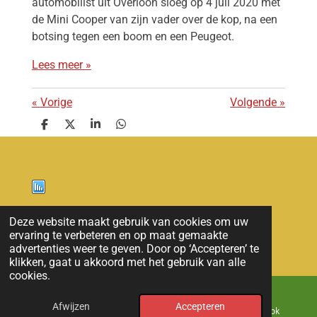
automobilist uit Overloon sloeg op 4 juli 2020 met
de Mini Cooper van zijn vader over de kop, na een
botsing tegen een boom en een Peugeot.
Lees meer »
«
Vorige
Volgende
»
D
D
S
D
e
e
h
e
l
e
a
l
e
l
r
e
n
e
n
Nieuws
Deze website maakt gebruik van cookies om uw
ervaring te verbeteren en op maat gemaakte
© 2011 - 2026 overloon nieuws
advertenties weer te geven. Door op ‘Accepteren’ te
klikken, gaat u akkoord met het gebruik van alle
cookies.
Afwijzen
Accepteren
E-mailadres
Kaart
Facebook