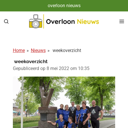
overloon nieuws
Ga
direct
naar
de
hoofdinhoud
Home
»
Nieuws
»
weekoverzicht
weekoverzicht
Gepubliceerd op 8 mei 2022 om 10:35