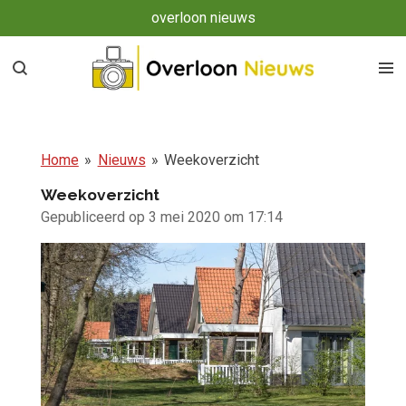
overloon nieuws
Ga
direct
naar
de
hoofdinhoud
Home
»
Nieuws
»
Weekoverzicht
Weekoverzicht
Gepubliceerd op 3 mei 2020 om 17:14