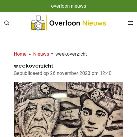
overloon nieuws
Ga
direct
naar
de
hoofdinhoud
Home
»
Nieuws
»
weekoverzicht
weekoverzicht
Gepubliceerd op 26 november 2023 om 12:40